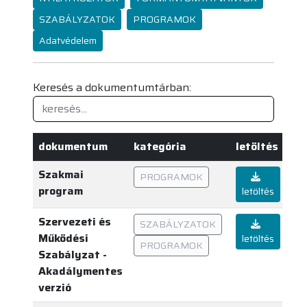
SZABÁLYZATOK
PROGRAMOK
Adatvédelem
Keresés a dokumentumtárban:
dokumentum
kategória
letöltés
Szakmai
PROGRAMOK
program
letöltés
Szervezeti és
SZABÁLYZATOK
Működési
letöltés
PROGRAMOK
Szabályzat -
Akadálymentes
verzió