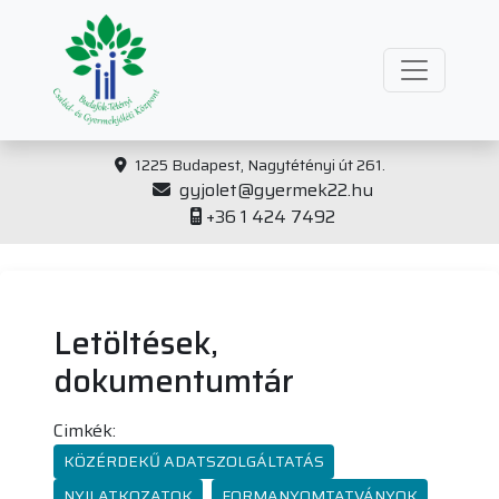
1225 Budapest, Nagytétényi út 261.
gyjolet@gyermek22.hu
+36 1 424 7492
Letöltések,
dokumentumtár
Cimkék:
KÖZÉRDEKŰ ADATSZOLGÁLTATÁS
NYILATKOZATOK
FORMANYOMTATVÁNYOK