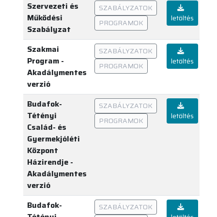
Szervezeti és
SZABÁLYZATOK
Működési
letöltés
PROGRAMOK
Szabályzat
Szakmai
SZABÁLYZATOK
Program -
letöltés
PROGRAMOK
Akadálymentes
verzió
Budafok-
SZABÁLYZATOK
Tétényi
letöltés
PROGRAMOK
Család- és
Gyermekjóléti
Központ
Házirendje -
Akadálymentes
verzió
Budafok-
SZABÁLYZATOK
Tétényi
letöltés