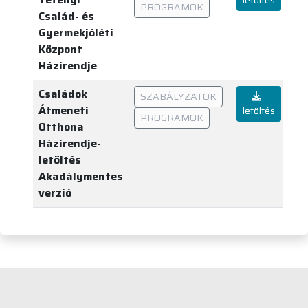
PROGRAMOK
Család- és
Gyermekjóléti
Központ
Házirendje
Családok
SZABÁLYZATOK
Átmeneti
letöltés
PROGRAMOK
Otthona
Házirendje-
letöltés
Akadálymentes
verzió