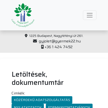
1225 Budapest, Nagytétényi út 261.
gyjolet@gyermek22.hu
+36 1 424 7492
Letöltések,
dokumentumtár
Cimkék:
KÖZÉRDEKŰ ADATSZOLGÁLTATÁS
NYILATKOZATOK
FORMANYOMTATVÁNYOK