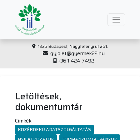
1225 Budapest, Nagytétényi út 261.
gyjolet@gyermek22.hu
+36 1 424 7492
Letöltések,
dokumentumtár
Cimkék:
KÖZÉRDEKŰ ADATSZOLGÁLTATÁS
NYILATKOZATOK
FORMANYOMTATVÁNYOK