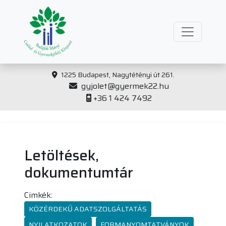
1225 Budapest, Nagytétényi út 261.
gyjolet@gyermek22.hu
+36 1 424 7492
Letöltések,
dokumentumtár
Cimkék:
KÖZÉRDEKŰ ADATSZOLGÁLTATÁS
NYILATKOZATOK
FORMANYOMTATVÁNYOK