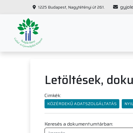
gyjol
1225 Budapest, Nagytétényi út 261.
Letöltések, do
Cimkék:
KÖZÉRDEKŰ ADATSZOLGÁLTATÁS
NYI
Keresés a dokumentumtárban: