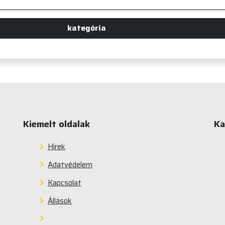
kategória
Kiemelt oldalak
Ka
Hírek
Adatvédelem
Kapcsolat
Állások