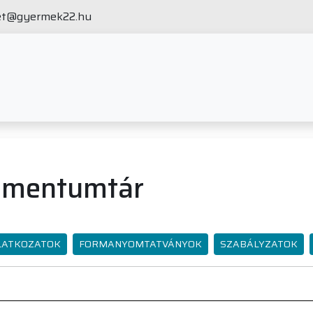
et@gyermek22.hu
kumentumtár
LATKOZATOK
FORMANYOMTATVÁNYOK
SZABÁLYZATOK