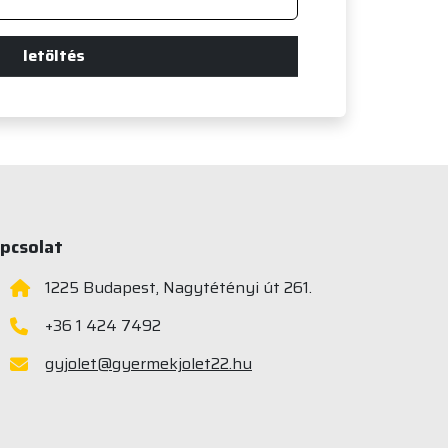
letöltés
pcsolat
1225 Budapest, Nagytétényi út 261.
+36 1 424 7492
gyjolet@gyermekjolet22.hu