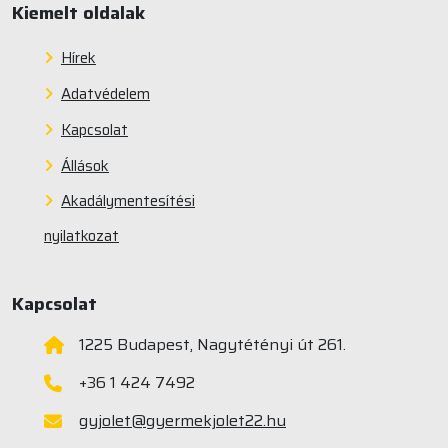
Kiemelt oldalak
Hírek
Adatvédelem
Kapcsolat
Állások
Akadálymentesítési
nyilatkozat
Kapcsolat
1225 Budapest, Nagytétényi út 261.
+36 1 424 7492
gyjolet@gyermekjolet22.hu