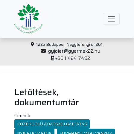
1225 Budapest, Nagytétényi út 261.
gyjolet@gyermek22.hu
+36 1 424 7492
Letöltések,
dokumentumtár
Cimkék:
KÖZÉRDEKŰ ADATSZOLGÁLTATÁS
NYILATKOZATOK
FORMANYOMTATVÁNYOK