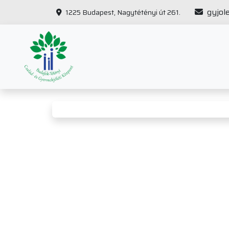
gyjol
1225 Budapest, Nagytétényi út 261.