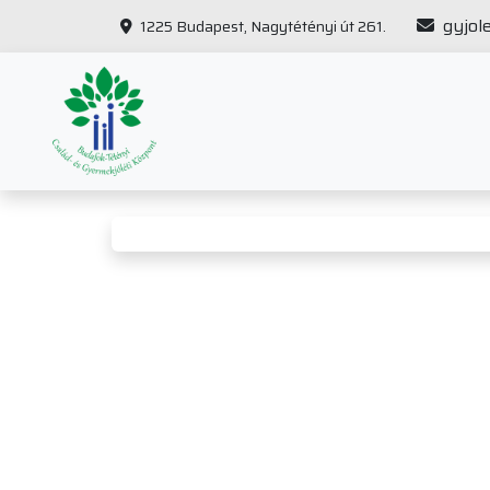
gyjol
1225 Budapest, Nagytétényi út 261.