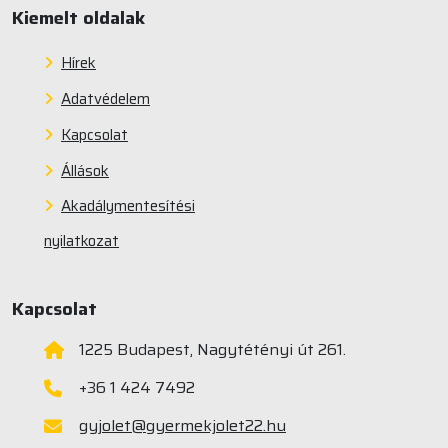
Kiemelt oldalak
Hírek
Adatvédelem
Kapcsolat
Állások
Akadálymentesítési
nyilatkozat
Kapcsolat
1225 Budapest, Nagytétényi út 261.
+36 1 424 7492
gyjolet@gyermekjolet22.hu