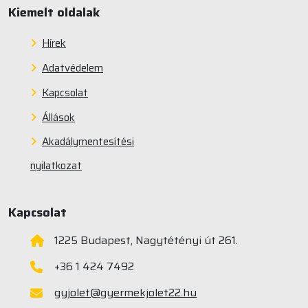
Kiemelt oldalak
Hírek
Adatvédelem
Kapcsolat
Állások
Akadálymentesítési
nyilatkozat
Kapcsolat
1225 Budapest, Nagytétényi út 261.
+36 1 424 7492
gyjolet@gyermekjolet22.hu