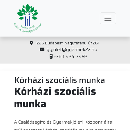
1225 Budapest, Nagytétényi út 261.
gyjolet@gyermek22.hu
+36 1 424 7492
Kórházi szociális munka
Kórházi szociális
munka
A Családsegítő és Gyermekjóléti Központ által