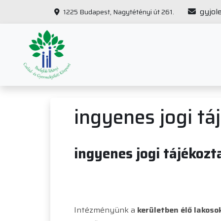
gyjol
1225 Budapest, Nagytétényi út 261.
ingyenes jogi tá
ingyenes jogi tájékoz
Intézményünk a
kerületben élő lakoso