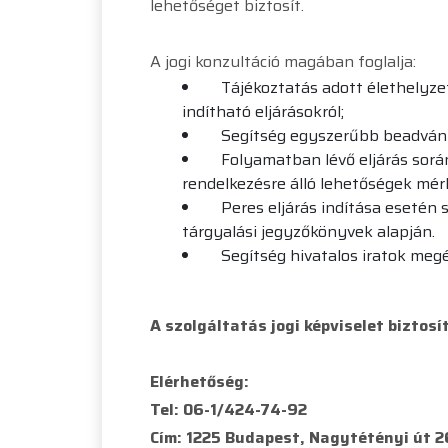
lehetőséget biztosít.
A jogi konzultáció magában foglalja:
Tájékoztatás adott élethelyzetbe
indítható eljárásokról;
Segítség egyszerűbb beadványok
Folyamatban lévő eljárás során a
rendelkezésre álló lehetőségek mér
Peres eljárás indítása esetén se
tárgyalási jegyzőkönyvek alapján.
Segítség hivatalos iratok megér
A szolgáltatás jogi képviselet biztosí
Elérhetőség:
Tel: 06-1/424-74-92
Cím: 1225 Budapest, Nagytétényi út 2