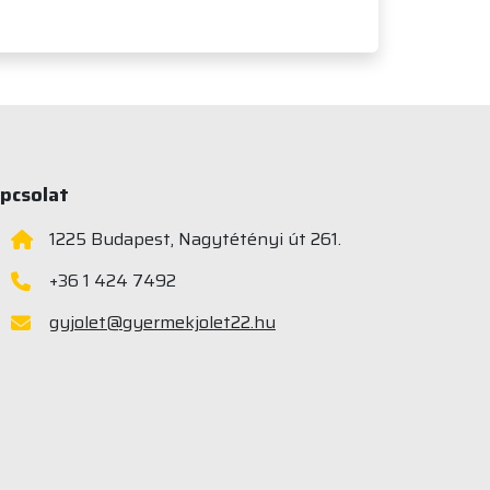
pcsolat
1225 Budapest, Nagytétényi út 261.
+36 1 424 7492
gyjolet@gyermekjolet22.hu