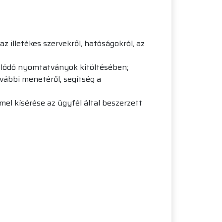
z illetékes szervekről, hatóságokról, az
olódó nyomtatványok kitöltésében;
vábbi menetéről, segítség a
mel kísérése az ügyfél által beszerzett