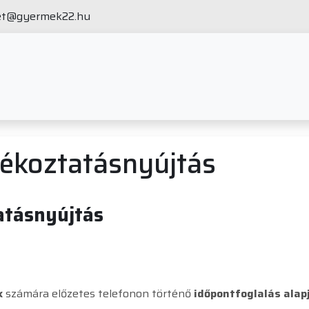
et@gyermek22.hu
jékoztatásnyújtás
tatásnyújtás
k
számára előzetes telefonon történő
időpontfoglalás alap