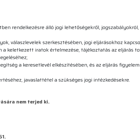
n rendelkezésre álló jogi lehetőségekről, jogszabályokról, a
, válaszlevelek szerkesztésében, jogi eljárásokhoz kapcs
 keletkezett iratok értelmezése, tájékoztatás az eljárás to
legeléséhez;
gítség a keresetlevél elkészítésében, és az eljárás figyelem
téséhez, javaslattétel a szükséges jogi intézkedésekre.
tására nem terjed ki.
61.