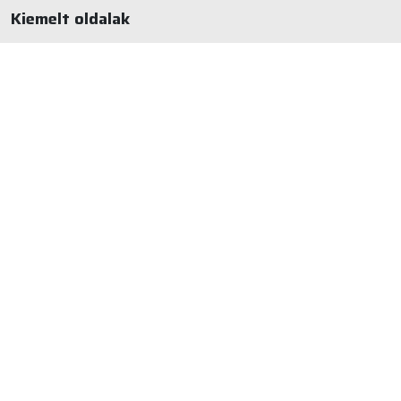
Kiemelt oldalak
Hírek
Adatvédelem
Kapcsolat
Állások
Akadálymentesítési
nyilatkozat
Kapcsolat
1225 Budapest, Nagytétényi út 261.
+36 1 424 7492
gyjolet@gyermekjolet22.hu