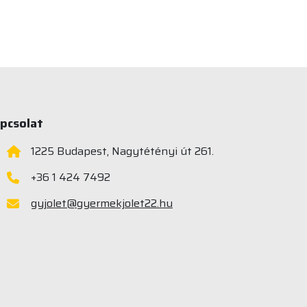
pcsolat
1225 Budapest, Nagytétényi út 261.
+36 1 424 7492
gyjolet@gyermekjolet22.hu