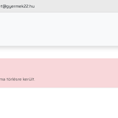
et@gyermek22.hu
ma törlésre került.