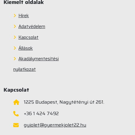
Kiemelt oldalak
Hírek
Adatvédelem
Kapcsolat
Állások
Akadálymentesítési
nyilatkozat
Kapcsolat
1225 Budapest, Nagytétényi út 261.
+36 1 424 7492
gyjolet@gyermekjolet22.hu